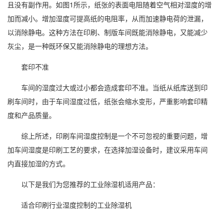
且没有副作用。如图1所示，纸张的表面电阻随着空气
相对湿度
的增
加而减小。增
加湿
度可提高纸的电阻率，从而加速静电荷的泄漏，
以消除静电。这种方法在印刷、制版车间既能消除静电，又能减少
灰尘，是一种既环保又能消除静电的理想方法。
套印不准
车间的湿度过大或过小都会造成套印不准。当纸从纸库送到印
刷车间时，由于车间湿度过低，纸张会缩水变形，严重影响套印精
度和产品质量。
综上所述，印刷车间湿度控制是一个不可忽视的重要问题，增
加车间湿度是印刷工艺的要求，在选择
加湿设备
时，建议采用车间
内直接加湿的方式。
以下是我们为您推荐的工业
除湿机
适用产品：
适合印刷行业湿度控制的
工业除湿机