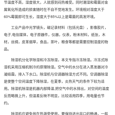
节温度不高，湿度很大，人就感到闷热难受。同时潮湿和霉菌对金
属氧化所造成的损害随时在不自不觉地发生。环境
相对湿度
大于
60%霉菌即可生长，湿度大于85%以上是霉菌的高发环境。
工业产品中光学镜头，磁记录材料（包括光盘），影像胶片，
电子,电信媒体，电子原器件，仪器，仪表，粉末材料，纸张，木
材，丝绸，皮革烟草，食品，
茶叶
，粮食等都是需要控制湿度的物
品。
除湿机
分化学
除湿
和
冷冻除湿
，本文专指冷冻除湿。
冷冻式除
湿机
采用压缩机制冷的原理除湿。空气中的水分在进入蒸发器对冷
凝结霜，排入下水口。除湿机与
空调
器除湿方式不同。空调器除湿
是使整个空间温度下降除湿，在夏季，炎热天气的条件下较为适
用。
除湿机除湿
是机器内部降温,把空气中的水排出，对空间的温度
反而略微上升，但温差反映不明显，比较适用四季，用电量也节
约。
除湿机应避免放在热源旁使用，要保持进出风口的畅通，一般