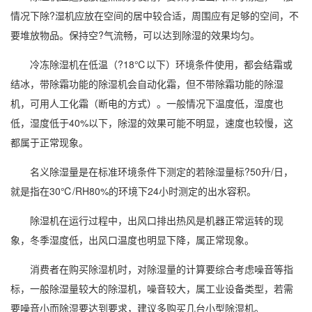
情况下除?湿机应放在空间的居中较合适，周围应有足够的空间，不
要堆放物品。保持空?气流畅，可以达到除湿的效果均匀。
冷冻除湿机
在低温（?18℃以下）环境条件使用，都会结霜或
结冰，带除霜功能的除湿机会自动化霜，但不带除霜功能的除湿
机，可用人工化霜（断电的方式）。一般情况下温度低，湿度也
低，湿度低于40%以下，除湿的效果可能不明显，速度也较慢，这
都属于正常现象。
名义除湿量是在标准环境条件下测定的若除湿量标?50升/日，
就是指在30℃/RH80%的环境下24小时测定的出水容积。
除湿机在运行过程中，出风口排出热风是机器正常运转的现
象，冬季湿度低，出风口温度也明显下降，属正常现象。
消费者在购
买除湿机
时，对除湿量的计算要综合考虑噪音等指
标，一般除湿量较大的除湿机，噪音较大，属工业设备类型，若需
要噪音小而除湿要达到要求，建议多购买几台小型除湿机。