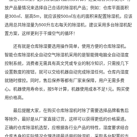
放产品量情况来选择自己合适的除湿机产品；例如：仓库平面面积
是300㎡、层高5m，就应该按500㎡左右的面积来配置除湿机，应该
选用总共除湿量为500升左右每天的除湿机，建议采用多台除湿机配
置方案，这样更利于干燥空气的循环！
还有就是仓库除湿要选用操作简单，使用方便的仓库除湿机。
智能仓库除湿机全自动空气除湿机采用的是智能微电脑全自动
湿度
控制
系统，消费者无需具有高文凭或专业的制冷知识，只需按几下
设置数度的按钮，就可以交给机器自动完成除湿任何。仓库内湿度
就随时撑控。同时，售后保养等都有厂家来保障，用户无需多费
心。机器使用寿命长，按5年计算，机器使用成本不足1元。购买使
用价格高。
最后提醒大家，在购买仓库除湿机时除了需要选择品牌看售后
等除外，最好是从厂家直接订货，这样可以获得更低的价格渠道。
正确的仓库
除湿机选型
，应根据各行业产品的特性，湿度要求结合
仓库本身的实际情况合理选择最适用的除湿机，采取多台配置的方