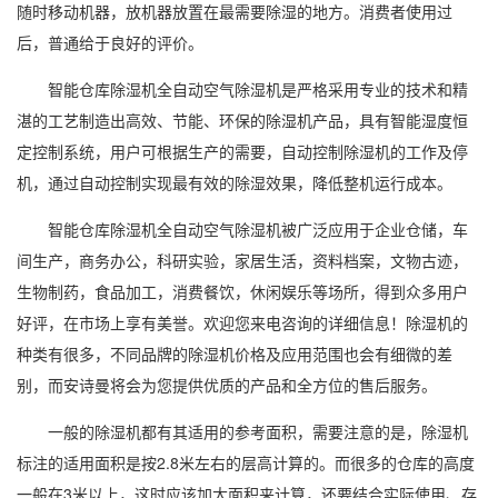
随时移动机器，放机器放置在最需要除湿的地方。消费者使用过
后，普通给于良好的评价。
智能仓库除湿机全自动
空气除湿
机是严格采用专业的技术和精
湛的工艺制造出高效、节能、环保的除湿机产品，具有智能
湿度
恒
定控制系统，用户可根据生产的需要，自动控制除湿机的工作及停
机，通过自动控制实现最有效的
除湿效果
，降低整机运行成本。
智能仓库除湿机全自动空气除湿机被广泛应用于企业仓储，车
间生产，商务办公，科研实验，家居生活，资料档案，文物古迹，
生物制药，食品加工，消费餐饮，休闲娱乐等场所，得到众多用户
好评，在市场上享有美誉。欢迎您来电咨询的详细信息！除湿机的
种类有很多，不同品牌的
除湿机价格
及应用范围也会有细微的差
别，而安诗曼将会为您提供优质的产品和全方位的售后服务。
一般的除湿机都有其适用的参考面积，需要注意的是，除湿机
标注的适用面积是按2.8米左右的层高计算的。而很多的仓库的高度
一般在3米以上，这时应该加大面积来计算，还要结合实际使用、存