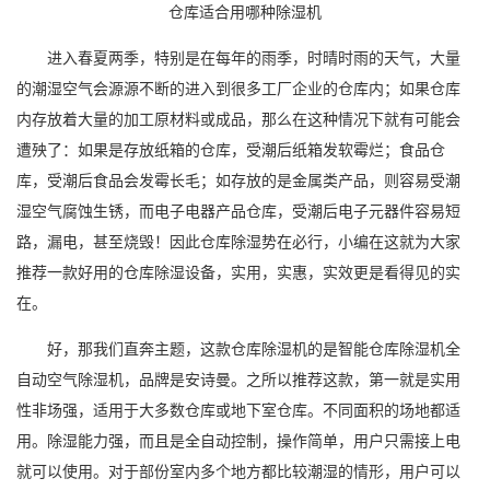
仓库适合用哪种除湿机
进入春夏两季，特别是在每年的雨季，时晴时雨的天气，大量
的潮湿空气会源源不断的进入到很多工厂企业的仓库内；如果仓库
内存放着大量的加工原材料或成品，那么在这种情况下就有可能会
遭殃了：如果是存放纸箱的仓库，受潮后纸箱发软霉烂；食品仓
库，受潮后食品会发霉长毛；如存放的是金属类产品，则容易受潮
湿空气腐蚀生锈，而电子
电器
产品仓库，受潮后电子元器件容易短
路，漏电，甚至烧毁！因此仓库
除湿
势在必行，小编在这就为大家
推荐一款好用的
仓库除湿
设备，实用，实惠，实效更是看得见的实
在。
好，那我们直奔主题，这款仓库
除湿机
的是智能
仓库除湿机
全
自动
空气除湿机
，品牌是
安诗曼
。之所以推荐这款，第一就是实用
性非场强，适用于大多数仓库或地下室仓库。不同面积的场地都适
用。除湿能力强，而且是全自动控制，操作简单，用户只需接上电
就可以使用。对于部份室内多个地方都比较潮湿的情形，用户可以